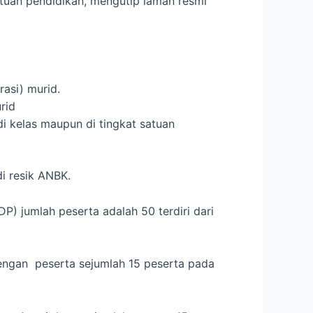
tuan pendidikan, mengutip laman resmi
asi) murid.
rid
i kelas maupun di tingkat satuan
i resik ANBK.
P) jumlah peserta adalah 50 terdiri dari
engan peserta sejumlah 15 peserta pada