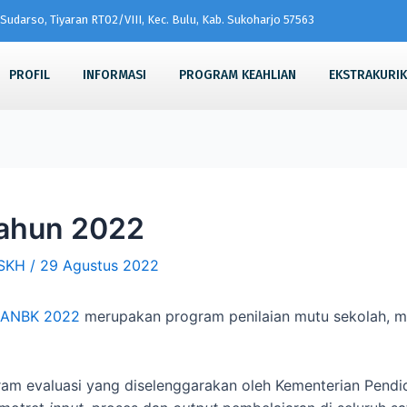
Sudarso, Tiyaran RT02/VIII, Kec. Bulu, Kab. Sukoharjo 57563
PROFIL
INFORMASI
PROGRAM KEAHLIAN
EKSTRAKURI
ahun 2022
SKH
/
29 Agustus 2022
ANBK 2022
merupakan program penilaian mutu sekolah, m
am evaluasi yang diselenggarakan oleh Kementerian Pendi