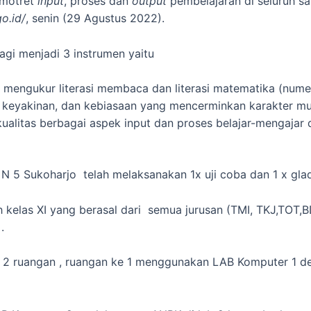
emotret
input
, proses dan
output
pembelajaran di seluruh sa
o.id/
, senin (29 Agustus 2022).
gi menjadi 3 instrumen yaitu
engukur literasi membaca dan literasi matematika (numer
i, keyakinan, dan kebiasaan yang mencerminkan karakter mu
ualitas berbagai aspek input dan proses belajar-mengajar d
 5 Sukoharjo telah melaksanakan 1x uji coba dan 1 x glad
kelas XI yang berasal dari semua jurusan (TMI, TKJ,TOT,BD
.
 2 ruangan , ruangan ke 1 menggunakan LAB Komputer 1 d