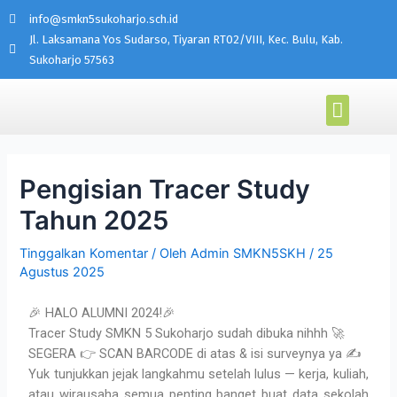
info@smkn5sukoharjo.sch.id
Jl. Laksamana Yos Sudarso, Tiyaran RT02/VIII, Kec. Bulu, Kab.
Sukoharjo 57563
PROGRAM KEAHLIAN
AKADEMI MIKROTIK
Pengisian Tracer Study
Tahun 2025
Tinggalkan Komentar
/ Oleh
Admin SMKN5SKH
/
25
Agustus 2025
🎉 HALO ALUMNI 2024!🎉
Tracer Study SMKN 5 Sukoharjo sudah dibuka nihhh 🚀
SEGERA 👉 SCAN BARCODE di atas & isi surveynya ya ✍️
Yuk tunjukkan jejak langkahmu setelah lulus — kerja, kuliah,
atau wirausaha semua penting banget buat data sekolah