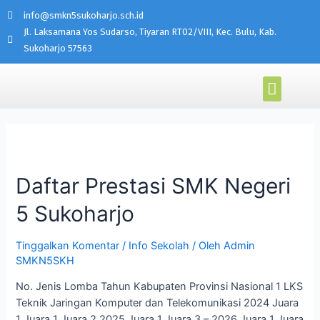
info@smkn5sukoharjo.sch.id
Jl. Laksamana Yos Sudarso, Tiyaran RT02/VIII, Kec. Bulu, Kab.
Sukoharjo 57563
PROGRAM KEAHLIAN
AKADEMI MIKROTIK
Daftar Prestasi SMK Negeri
5 Sukoharjo
Tinggalkan Komentar
/
Info Sekolah
/ Oleh
Admin
SMKN5SKH
No. Jenis Lomba Tahun Kabupaten Provinsi Nasional 1 LKS
Teknik Jaringan Komputer dan Telekomunikasi 2024 Juara
1 Juara 1 Juara 2 2025 Juara 1 Juara 3 – 2026 Juara 1 Juara